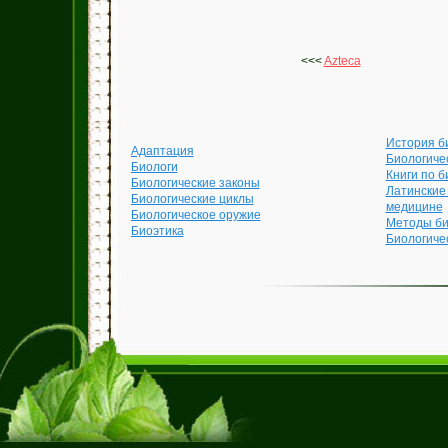
<<<
Azteca
История б
Адаптация
Биологиче
Биологи
Книги по б
Биологические законы
Латинские
Биологические циклы
медицине
Биологическое оружие
Методы би
Биоэтика
Биологиче