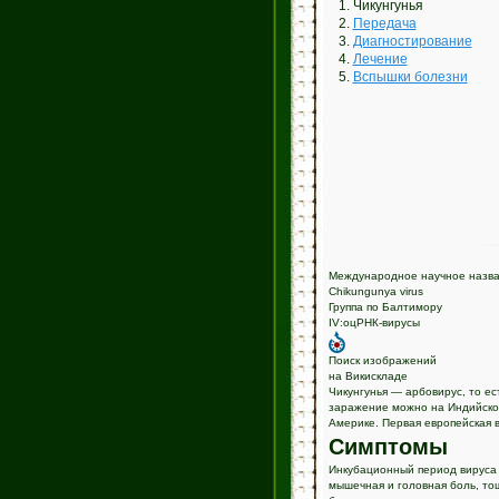
1. Чикунгунья
2.
Передача
3.
Диагностирование
4.
Лечение
5.
Вспышки болезни
Международное научное назв
Chikungunya virus
Группа по Балтимору
IV:оцРНК-вирусы
Поиск изображений
на Викискладе
Чикунгунья — арбовирус, то е
заражение можно на Индийском
Америке. Первая европейская 
Симптомы
Инкубационный период вируса 
мышечная и головная боль, тош