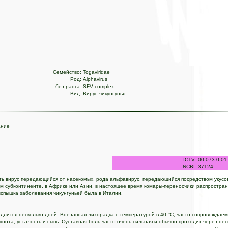
Семейство:
Togaviridae
Род:
Alphavirus
без ранга:
SFV complex
Вид:
Вирус чикунгунья
ание
ICTV
00.073.0.01
NCBI
37124
сть вирус передающийся от насекомых, рода альфавирус, передающийся посредством укусов
 субконтиненте, в Африке или Азии, в настоящее время комары-переносчики распростран
вспышка заболевания чикунгуньей была в Италии.
длится несколько дней. Внезапная лихорадка с температурой в 40 °C, часто сопровождаем
нота, усталость и сыпь. Суставная боль часто очень сильная и обычно проходит через нес