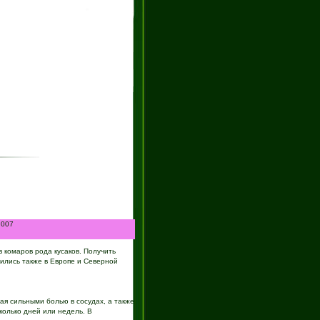
.007
 комаров рода кусаков. Получить
ились также в Европе и Северной
ая сильными болью в сосудах, а также
колько дней или недель. В