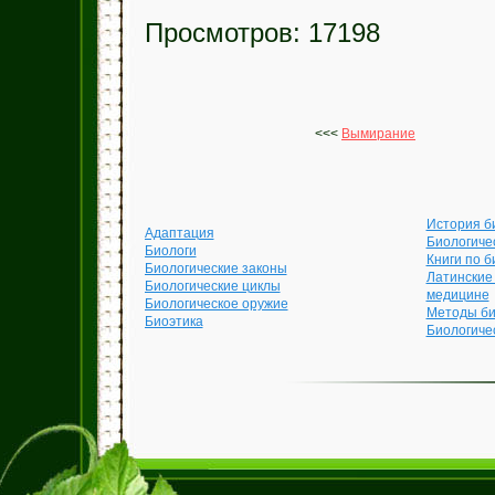
Просмотров: 17198
<<<
Вымирание
История б
Адаптация
Биологиче
Биологи
Книги по б
Биологические законы
Латинские
Биологические циклы
медицине
Биологическое оружие
Методы би
Биоэтика
Биологиче