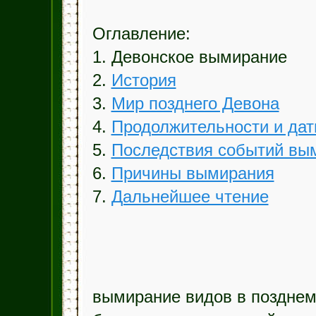
Оглавление:
1. Девонское вымирание
2.
История
3.
Мир позднего Девона
4.
Продолжительности и да
5.
Последствия событий вы
6.
Причины вымирания
7.
Дальнейшее чтение
вымирание видов в позднем