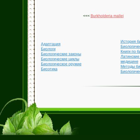
<<<
Burkholderia mallei
История б
Адаптация
Биологиче
Биологи
Книги по б
Биологические законы
Латинские
Биологические циклы
медицине
Биологическое оружие
Методы би
Биоэтика
Биологиче