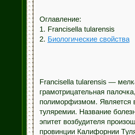
Оглавление:
1. Francisella tularensis
2.
Биологические свойства
Francisella tularensis — мел
грамотрицательная палочк
полиморфизмом. Является 
туляремии. Название болез
эпитет возбудителя произош
провинции Калифорнии Туля