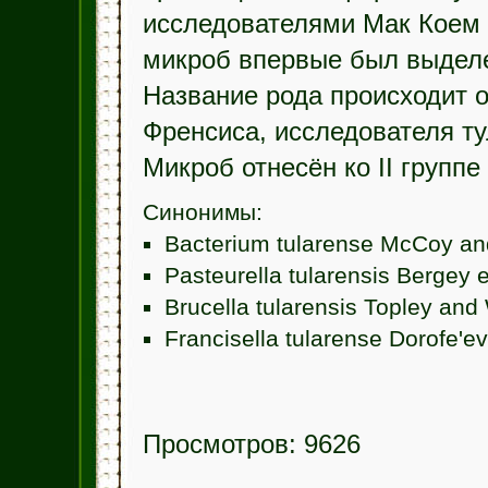
исследователями Мак Коем
микроб впервые был выделе
Название рода происходит 
Френсиса, исследователя т
Микроб отнесён ко II группе
Синонимы:
Bacterium tularense McCoy an
Pasteurella tularensis Bergey e
Brucella tularensis Topley and
Francisella tularense Dorofe'e
Просмотров: 9626