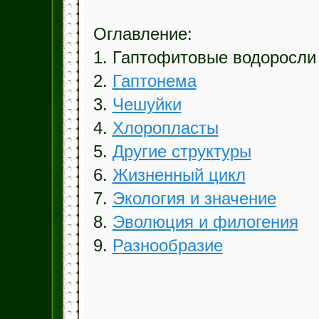
Оглавление:
1. Гаптофитовые водоросли
2.
Гаптонема
3.
Чешуйки
4.
Хлоропласты
5.
Другие структуры
6.
Жизненный цикл
7.
Экология и значение
8.
Эволюция и филогения
9.
Разнообразие