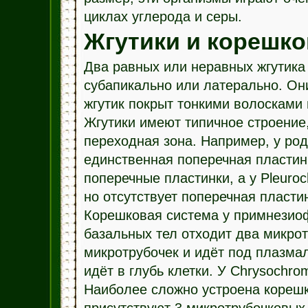
циклах углерода и серы.
Жгутики и корешко
Два равных или неравных жгутика 
субапикально или латерально. Они
жгутик покрыт тонкими волосками
Жгутики имеют типичное строение
переходная зона. Например, у род
единственная поперечная пластинк
поперечные пластинки, а у Pleuro
но отсутствует поперечная пласти
Корешковая система у примнезиоф
базальных тел отходит два микрот
микротрубочек и идёт под плазмал
идёт в глубь клетки. У Chrysochr
Наиболее сложно устроена корешк