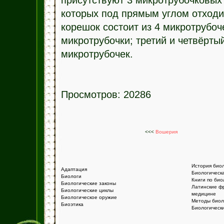
присутствуют 3 микротрубочковых 
которых под прямым углом отходи
корешок состоит из 4 микротрубоч
микротрубочки; третий и четвёрты
микротрубочек.
Просмотров: 20286
<<<
Вошерия
История био
Адаптация
Биологическ
Биологи
Книги по био
Биологические законы
Латинские ф
Биологические циклы
медицине
Биологическое оружие
Методы биол
Биоэтика
Биологическ