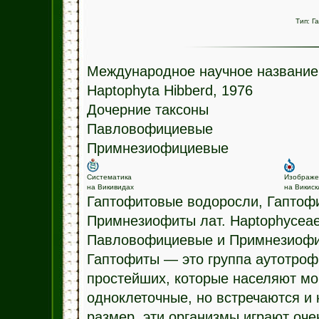
Тип:
Г
Международное научное название
Haptophyta Hibberd, 1976
Дочерние таксоны
Павловофициевые
Примнезиофициевые
Систематика
Изображе
на Викивидах
на Викис
Гаптофитовые водоросли, Гаптоф
Примнезиофиты лат. Haptophyceae
Павловофициевые и Примнезиоф
Гаптофиты — это группа аутотро
простейших, которые населяют мо
одноклеточные, но встречаются и
размер, эти организмы играют оч