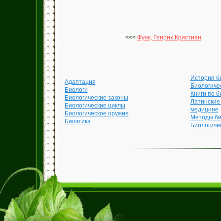
<<<
Функ, Генрих Кристиан
История б
Адаптация
Биологиче
Биологи
Книги по б
Биологические законы
Латинские
Биологические циклы
медицине
Биологическое оружие
Методы би
Биоэтика
Биологиче