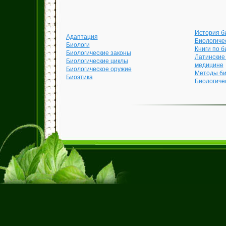
История б
Адаптация
Биологиче
Биологи
Книги по б
Биологические законы
Латинские
Биологические циклы
медицине
Биологическое оружие
Методы би
Биоэтика
Биологиче