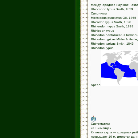
Международное научное назв
Rhincodon typus Smith, 1829
Синонимы
Micristodus punctatus Gill, 1865
Rhicodon typus Smith, 1828
Rhineodon typus Smith, 1828
Rhiniodon typus
Rhinodon pentalineatus Kishino
Rhinodon typicus Müller & Henle
Rhinodon typicus Smith, 1845
Rhinodon typus
Ареал
Систематика
на Викивидах
Китовая акула — хрящевая рыб
превышает 10 м, имеются данн