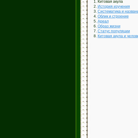
1. Китовая акула
2.
История изучения
3.
Систематика и назван
4.
Облик и строение
5.
Ареал
6.
Образ жизни
7.
Статус популяции
8.
Китовая акула и челов