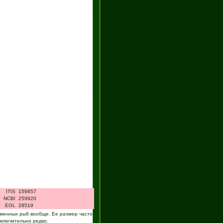
ITIS
159857
NCBI
259920
EOL
28519
ременных рыб вообще. Ее размер часто
сключительно редко.