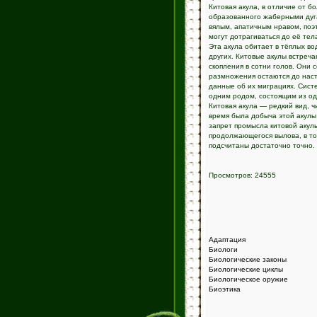
Китовая акула, в отличие от б
образованного жаберными дуга
вялым, апатичным нравом, поэ
могут дотрагиваться до её тел
Эта акула обитает в тёплых во
других. Китовые акулы встреч
скопления в сотни голов. Они
размножения остаются до наст
данные об их миграциях. Сист
одним родом, состоящим из од
Китовая акула — редкий вид, ч
время была добыча этой акулы
запрет промысла китовой акулы
продолжающегося вылова, в том
подсчитаны достаточно точно.
Просмотров: 24555
Адаптация
Биологи
Биологические законы
Биологические циклы
Биологическое оружие
Биоэтика