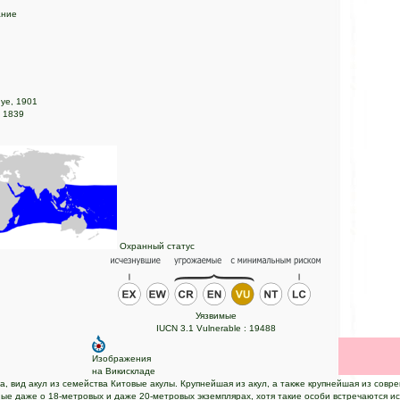
ание
uye, 1901
, 1839
Охранный статус
Уязвимые
IUCN 3.1 Vulnerable : 19488
Изображения
на Викискладе
а, вид акул из семейства Китовые акулы. Крупнейшая из акул, а также крупнейшая из сов
ые даже о 18-метровых и даже 20-метровых экземплярах, хотя такие особи встречаются и