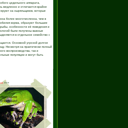
собого цедильного аппарата,
нь медленно и отличается крайне
агируют на ныряльщиков, которые
 она более многочисленна, чем в
 обилия корма, образуют большие
 рыбы, особенности её поведения и
нологий были получены важные
ыделяется в отдельное семейство с
ащается. Основной угрозой долгое
ищу. Несмотря на практически полный
ого воспроизводства, так и
ельные популяции и могут быть
ав
>>>
образование
организации
биологии
процессы
логия)