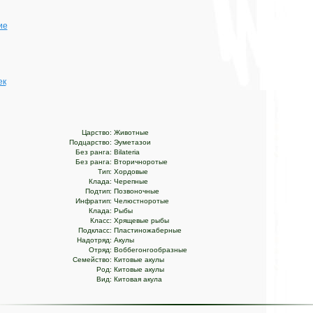
ие
ек
Царство:
Животные
Подцарство:
Эуметазои
Без ранга:
Bilateria
Без ранга:
Вторичноротые
Тип:
Хордовые
Клада:
Черепные
Подтип:
Позвоночные
Инфратип:
Челюстноротые
Клада:
Рыбы
Класс:
Хрящевые рыбы
Подкласс:
Пластиножаберные
Надотряд:
Акулы
Отряд:
Воббегонгообразные
Семейство:
Китовые акулы
Род:
Китовые акулы
Вид:
Китовая акула