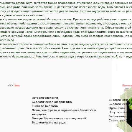
ольшинства других акул, питается только планктоном, отцеживая корм из воды с помощью о
ми. Эта рыба большую часть времени держится близ поверхности воды. Она плавает оче
тому не представляет никакой опасности для человека. Китовая акула часто вообще не ре
а и даже кататься на её спине.
дах тропических широт по всему Мировому океану. При этом в ряде районов своего ареала
аются обычно небольшими разрозненными группами, реже поодиночке, а изредка, в местах
 совершают весьма далекие миграции, следуя за скоплениями планктона. Образ жизни этой
оящего времени изучены слабо, хотя в последние годы благодаря применению новых тех
ематика китовой акулы разработана лишь недавно. Эта рыба настолько своеобразна, что в
ного вида.
исленность которого и раньше не была велика, а в последние десятилетия постоянно сокр
 рыбаками стран Южной и Юго-Восточной Азии, где мясо китовой акулы употреблялось в п
, восстановление поголовья идет крайне медленно, по причине как медленного естественн
 числе браконьерского. Численность китовых акул в мире остается неизвестной, хотя отд
<<<
Кеа
Китогл
История биологии
Биологическое 
Биологическая кибернетика
Биологические 
Книги по биологии
Организмы
Латинские фразы и выражения в биологии и
Популяризация 
медицине
Биологические 
Методы биологических исследований
Симметрия (био
Биологические награды