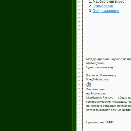
1. Марбургский вирус
2.
Этимология
3.
Эпидемиология
Международное научное назв
Marburgvirus
Единственный вид
Группа по Балтимору
V:оцРНК-вирусы
Систематика
на Викивидах
Марбургский вирус — общее наз
геморрагическую лихорадку. П
нечеловекообразных приматов. 
хотя и вызывают разные антит
Просмотров: 11405