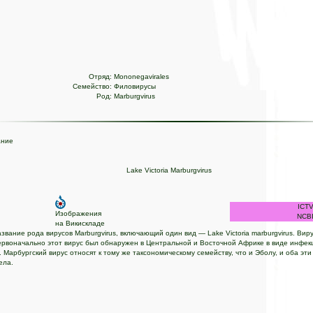
Отряд:
Mononegavirales
Семейство:
Филовирусы
Род:
Marburgvirus
ание
Lake Victoria Marburgvirus
ICT
Изображения
NCB
на Викискладе
вание рода вирусов Marburgvirus, включающий один вид — Lake Victoria marburgvirus. Вир
ервоначально этот вирус был обнаружен в Центральной и Восточной Африке в виде инфек
Марбургский вирус относят к тому же таксономическому семейству, что и Эболу, и оба эт
ела.