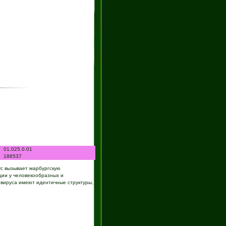
V
01.025.0.01
I
186537
ус вызывает марбургскую
ции у человекообразных и
и вируса имеют идентичные структуры,