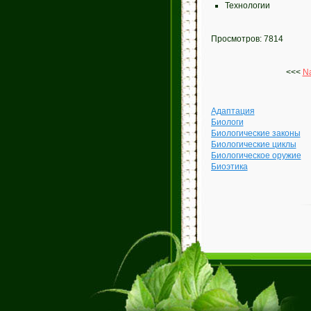
Технологии
Просмотров: 7814
<<<
Na
Адаптация
Биологи
Биологические законы
Биологические циклы
Биологическое оружие
Биоэтика