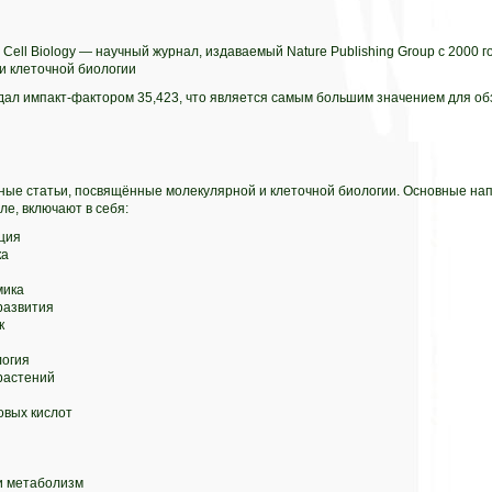
 Cell Biology — научный журнал, издаваемый Nature Publishing Group с 2000 
и клеточной биологии
адал импакт-фактором 35,423, что является самым большим значением для о
ные статьи, посвящённые молекулярной и клеточной биологии. Основные на
е, включают в себя:
ция
ка
мика
развития
к
логия
растений
вых кислот
и метаболизм