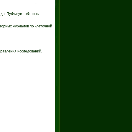
года. Публикует обзорные
бзорных журналов по клеточной
правления исследований,