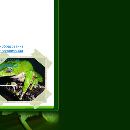
е образование
е организации
я биологии
е процессы
иология)