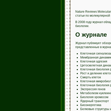
Nature Reviews Molecular
статьи по молекулярной 
В 2008 году журнал обл
биологии.
О журнале
Журнал публикует обзор
представленные в журнал
Клеточная сигнализа
Мембранная динами
Клеточная адгезия
Цитоскелетная дина
Клеточная биология 
Рост и деление клето
Смерть клеток
Клеточная микробио
Клеточная биология 
Экспрессия генов
Метаболизм нуклеино
Биология хромосом
Ядерный транспорт
Биоэнергетика
Белковые структуры 