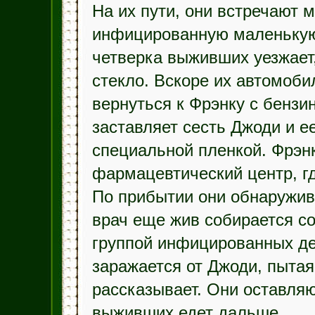
На их пути, они встречают 
инфицированную маленькую 
четверка выживших уезжает,
стекло. Вскоре их автомоб
вернуться к Фрэнку с бензи
заставляет сесть Джоди и ее
специальной пленкой. Фрэнк
фармацевтический центр, гд
По прибытии они обнаружива
врач еще жив собирается с
группой инфицированных де
заражается от Джоди, пытая
рассказывает. Они оставляю
выживших едет дальше.