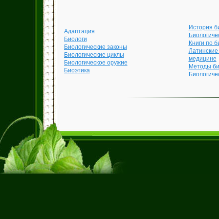
История б
Адаптация
Биологиче
Биологи
Книги по б
Биологические законы
Латинские
Биологические циклы
медицине
Биологическое оружие
Методы би
Биоэтика
Биологиче