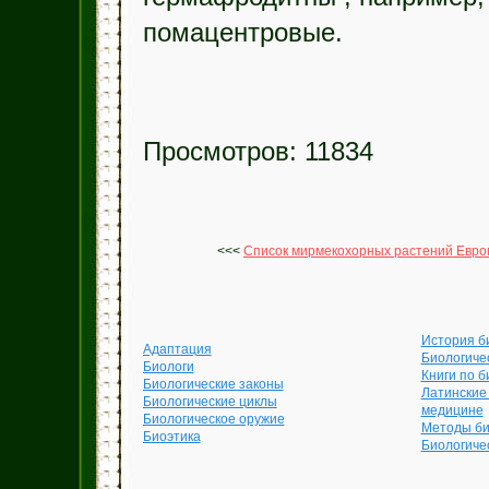
помацентровые.
Просмотров: 11834
<<<
Список мирмекохорных растений Евр
История б
Адаптация
Биологиче
Биологи
Книги по б
Биологические законы
Латинские
Биологические циклы
медицине
Биологическое оружие
Методы би
Биоэтика
Биологиче