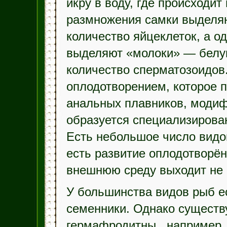
икру в воду, где происходи
размножения самки выделяю
количество яйцеклеток, а о
выделяют «молоки» — белу
количество сперматозоидов
оплодотворением, которое 
анальных плавников, модиф
образуется специализирован
Есть небольшое число видо
есть развитие оплодотворён
внешнюю среду выходит не и
У большинства видов рыб ес
семенники. Однако существ
гермафродитны , например,