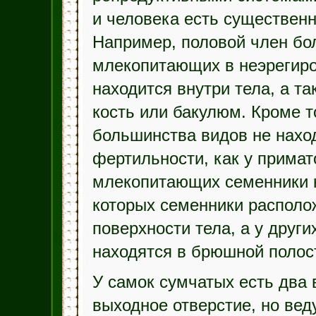
и человека есть существенн
Например, половой член бо
млекопитающих в неэрегир
находится внутри тела, а т
кость или бакулюм. Кроме т
большинства видов не нахо
фертильности, как у примат
млекопитающих семенники н
которых семенники располо
поверхности тела, а у други
находятся в брюшной полост
У самок сумчатых есть два
выходное отверстие, но вед