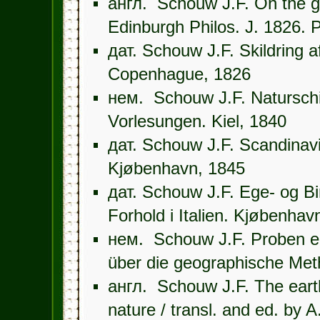
англ. Schouw J.F. On the ge
Edinburgh Philos. J. 1826. 
дат. Schouw J.F. Skildring af
Copenhague, 1826
нем. Schouw J.F. Naturschil
Vorlesungen. Kiel, 1840
дат. Schouw J.F. Scandinavi
Kjøbenhavn, 1845
дат. Schouw J.F. Ege- og Bi
Forhold i Italien. Kjøbenhav
нем. Schouw J.F. Proben ein
über die geographische Met
англ. Schouw J.F. The earth
nature / transl. and ed. by 