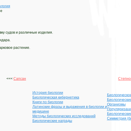
ология
ие
ку судов и различные изделия.
идара.
арковое растение.
<<<
Сапсан
Степно
История биологии
Биологическо
Биологическая кибернетика
Биологически
Книги по биологии
Организмы
Латинские фразы и выражения в биологии и
Популяризаци
медицине
Биологически
Методы биологических исследований
Симметрия (б
Биологические награды