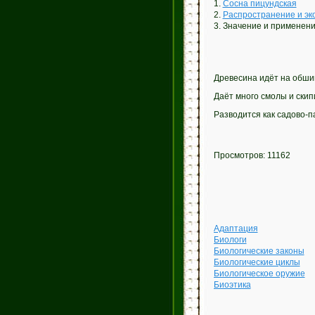
1.
Сосна пицундская
2.
Распространение и эк
3. Значение и применен
Древесина идёт на обшив
Даёт много смолы и скип
Разводится как садово-п
Просмотров: 11162
Адаптация
Биологи
Биологические законы
Биологические циклы
Биологическое оружие
Биоэтика