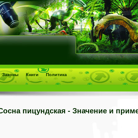
Законы
Книги
Политика
Сосна пицундская - Значение и прим