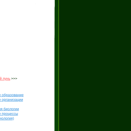
й лунь
>>>
е образование
е организации
я биологии
е процессы
иология)