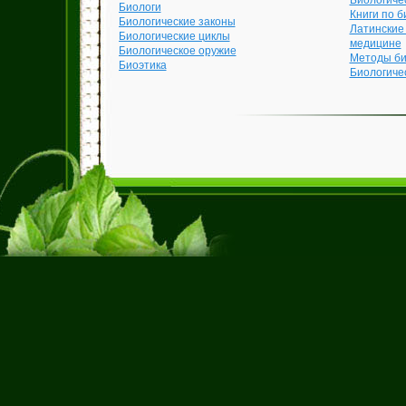
Биологиче
Биологи
Книги по б
Биологические законы
Латинские
Биологические циклы
медицине
Биологическое оружие
Методы би
Биоэтика
Биологиче