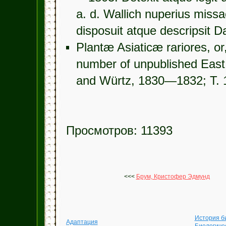
a. d. Wallich nuperius mis
disposuit atque descripsit D
Plantæ Asiaticæ rariores, or,
number of unpublished East I
and Würtz, 1830—1832; Т. 1,
Просмотров: 11393
<<<
Брум, Кристофер Эдмунд
История б
Адаптация