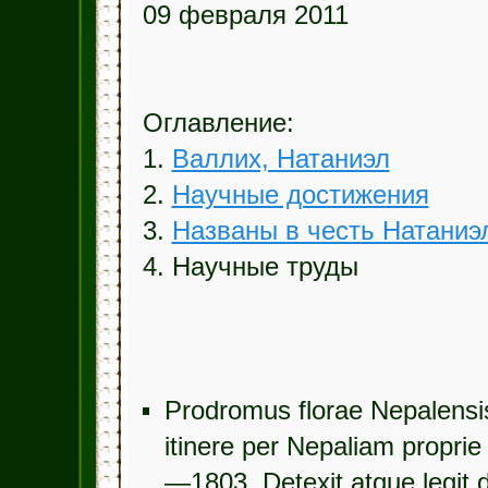
09 февраля 2011
Оглавление:
1.
Валлих, Натаниэл
2.
Научные достижения
3.
Названы в честь Натаниэ
4. Научные труды
Prodromus florae Nepalensis
itinere per Nepaliam propri
—1803. Detexit atque legit 