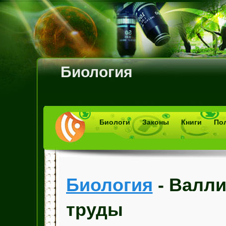
Биология
Биологи
Законы
Книги
По
Биология
- Валли
труды