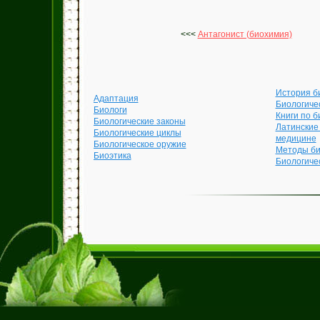
<<<
Антагонист (биохимия)
История б
Адаптация
Биологиче
Биологи
Книги по б
Биологические законы
Латинские
Биологические циклы
медицине
Биологическое оружие
Методы би
Биоэтика
Биологиче