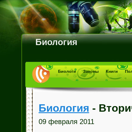
Биология
Биологи
Законы
Книги
По
Биология
- Втор
09 февраля 2011