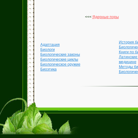
<<<
Ядерные поры
История б
Адаптация
Биологиче
Биологи
Книги по б
Биологические законы
Латинские
Биологические циклы
медицине
Биологическое оружие
Методы би
Биоэтика
Биологиче