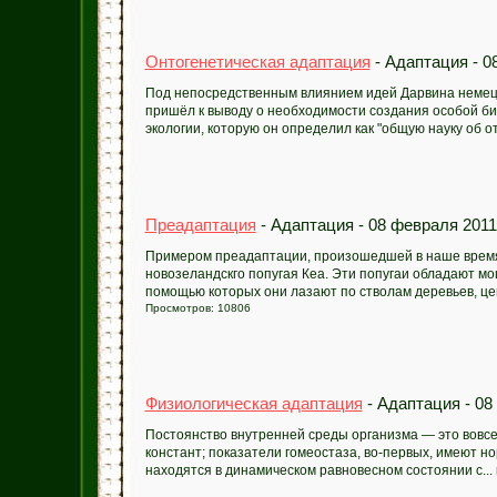
Онтогенетическая адаптация
- Адаптация - 0
Под непосредственным влиянием идей Дарвина немецк
пришёл к выводу о необходимости создания особой б
экологии, которую он определил как "общую науку об о
Преадаптация
- Адаптация - 08 февраля 2011
Примером преадаптации, произошедшей в наше время
новозеландскго попугая Кеа. Эти попугаи обладают мо
помощью которых они лазают по стволам деревьев, цепл
Просмотров: 10806
Физиологическая адаптация
- Адаптация - 08
Постоянство внутренней среды организма — это вовсе
констант; показатели гомеостаза, во-первых, имеют но
находятся в динамическом равновесном состоянии с...