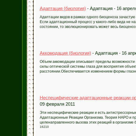
Адаптация (биология)
- Адаптация - 16 апрел
Адаптации видов в рамках одного биоценоза зачастую т
Если адаптационный процесс у какого-либо вида не н
состоянии, то эволюционировать может весь биоценоз д
Аккомодация (биология)
- Адаптация - 16 апр
Объем аккомодации описывает пределы возможности
силы оптической системы глаза для восприятия объек
расстоянии.Обеспечивается изменением формы глазног
Неспецифические адаптационные реакции ор
09 февраля 2011
Эти неспецифические реакции и есть антистрессорн
Адаптационные Реакции Организма. Теория НАРО и пр
целенаправленного вызова этих реакций в организме 
16210