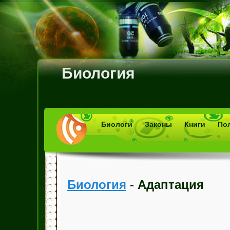
Биология
Биологи
Законы
Книги
По
Биология
- Адаптация