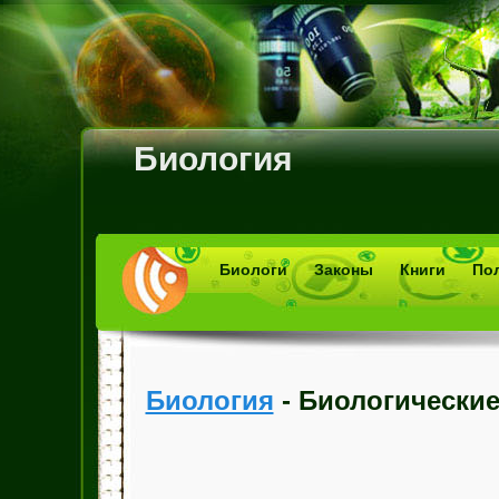
Биология
Биологи
Законы
Книги
По
Биология
- Биологически