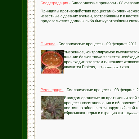
Биодеградация
- Биологические процессы - 08 феврал
Принципы противодействия процессам биологическог
известные с древних времен, востребованы и в насто
продовольствия должны либо быть употреблены свежим
Гниение
- Биологические процессы - 09 февраля 2011
Умеренное, контролируемое иммунитетом
гниение белков также является необходи
происходит в толстом кишечнике человек
являются Proteus,...
Просмотров: 17389
Регенерация
- Биологические процессы - 08 февраля 2
В каждом организме на протяжении всей 
процессы восстановления и обновления. 
постоянно обновляется наружный слой к
сбрасывают перья и отращивают...
Просмот