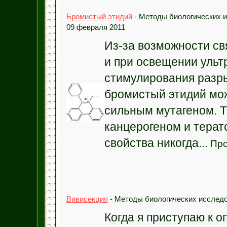
Бромистый этидий
- Методы биологических и
09 февраля 2011
Из-за возможности св
и при освещении уль
стимулирования разр
бромистый этидий мо
сильным мутагеном. Т
канцерогеном и терато
свойства никогда...
Про
Вивисекция
- Методы биологических исследо
Когда я приступаю к о