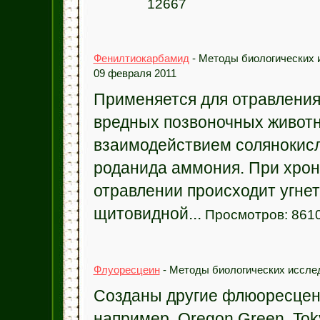
12667
Фенилтиокарбамид
- Методы биологических 
09 февраля 2011
Применяется для отравления
вредных позвоночных животн
взаимодействием солянокисл
роданида аммония. При хро
отравлении происходит угне
щитовидной...
Просмотров: 861
Флуоресцеин
- Методы биологических исслед
Созданы другие флюоресцен
например, Oregon Green, Tok