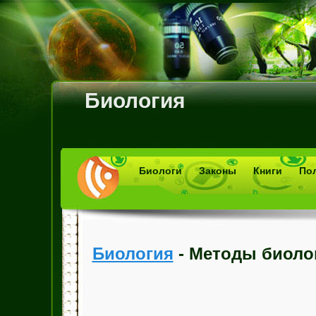
Биология
Биологи
Законы
Книги
По
Биология
- Методы биоло