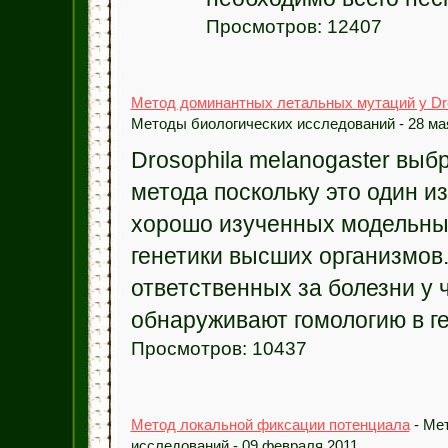
Просмотров: 12407
Метод доминантных летальных мутаций у Dro
Методы биологических исследований - 28 ма
Drosophila melanogaster выб
метода поскольку это один и
хорошо изученных модельны
генетики высших организмов.
ответственных за болезни у 
обнаруживают гомологию в ге
Просмотров: 10437
Метод локальной фиксации потенциала
- Ме
исследований - 09 февраля 2011