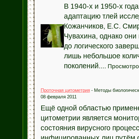
В 1940-х и 1950-х год
адаптацию тлей иссле
Кожанчиков, Е.С. Смир
Чувахина, однако они
до логического завер
лишь небольшое коли
поколений....
Просмотров
Проточная цитометрия
- Методы биологическ
08 февраля 2011
Ещё одной областью примен
цитометрии является монит
состояния вирусного процесс
инфицированных лиц путём 