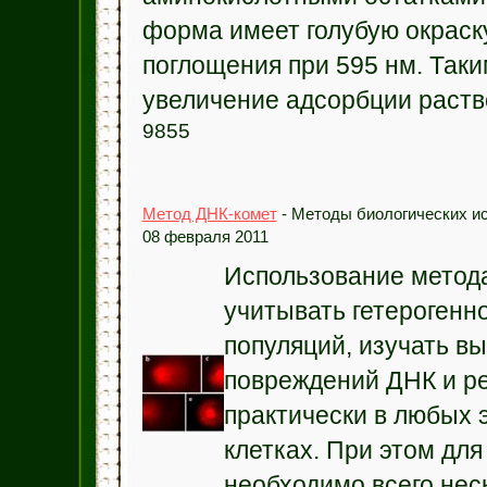
форма имеет голубую окраск
поглощения при 595 нм. Так
увеличение адсорбции раство
9855
Метод ДНК-комет
- Методы биологических ис
08 февраля 2011
Использование метода
учитывать гетерогенн
популяций, изучать в
повреждений ДНК и р
практически в любых 
клетках. При этом для
необходимо всего неск