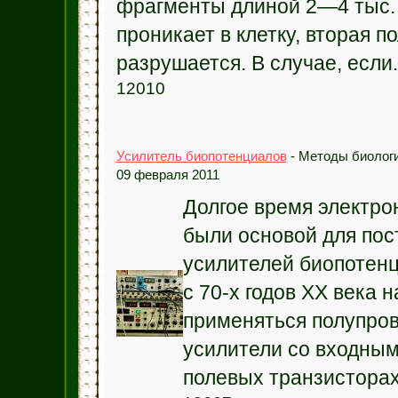
фрагменты длиной 2—4 тыс. 
проникает в клетку, вторая п
разрушается. В случае, если.
12010
Усилитель биопотенциалов
- Методы биологи
09 февраля 2011
Долгое время электр
были основой для пос
усилителей биопотенц
с 70-х годов XX века 
применяться полупро
усилители со входным
полевых транзисторах.