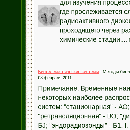
для изучения процесс
где прослеживается с
радиоактивного диокс
проходящего через р
химические стадии....
Биотелеметрические системы
- Методы биол
08 февраля 2011
Примечание. Временные на
некоторых наиболее распро
систем: "стационарная" - АО; 
"ретрансляционная" - ВО; "д
БJ; "эндорадиозонды" - Б1. I.