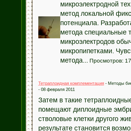
микроэлектродной тех
метод локальной фик
потенциала. Разработ
метода специальные 
микроэлектродов обы
микропипетками. Чувс
метода...
Просмотров: 1
Тетраплоидная комплементация
- Методы би
- 08 февраля 2011
Затем в такие тетраплоидны
помещают диплоидные эмбр
стволовые клетки другого жив
результате становится возм