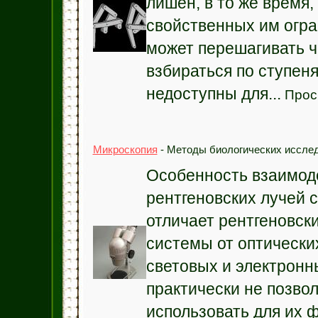
лишён, в то же время,
свойственных им огра
может перешагивать ч
взбираться по ступен
недоступны для...
Прос
Микроскопия
- Методы биологических исслед
Особенность взаимод
рентгеновских лучей 
отличает рентгеновск
системы от оптически
световых и электронн
практически не позво
использовать для их ф