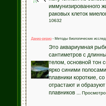
иммунизированного жи
раковых клеток миелом
10632
Данио-рерио
- Методы биологических исследо
Это аквариумная рыб
сантиметров с длинн
телом, основной тон 
ярко синими полосами
плавники короткие, с
отрастают и образуют 
плавников ...
Просмотров