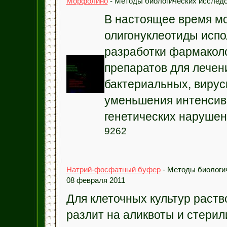
Морфолино
- Методы биологических исследо
В настоящее время 
олигонуклеотиды испо
разработки фармакол
препаратов для лечен
бактериальных, вирус
уменьшения интенсив
генетических нарушени
9262
Натрий-фосфатный буфер
- Методы биологич
08 февраля 2011
Для клеточных культур раств
разлит на аликвоты и стерил