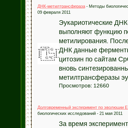
ДНК-метилтрансфераза
- Методы биологичес
09 февраля 2011
Эукариотические ДНК
выполняют функцию п
метилирования. Посл
ДНК данные фермент
цитозин по сайтам C
вновь синтезированны
метилтрансферазы эук
Просмотров: 12660
Долговременный эксперимент по эволюции E. 
биологических исследований - 21 мая 2011
За время эксперимен