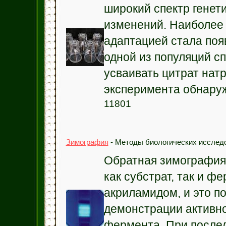
широкий спектр генет
изменений. Наиболее
адаптацией стала поя
одной из популяций с
усваивать цитрат натр
эксперимента обнаруж
11801
Зимография
- Методы биологических исследо
Обратная зимография
как субстрат, так и ф
акриламидом, и это п
демонстрации активно
фермента. При посл