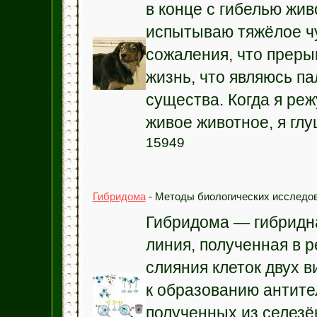
в конце с гибелью жив
испытываю тяжёлое ч
сожаления, что прер
жизнь, что являюсь п
существа. Когда я ре
живое животное, я глуш
15949
Гибридома
- Методы биологических исследов
Гибридома — гибридн
линия, полученная в р
слияния клеток двух в
к образованию антите
полученных из селезё