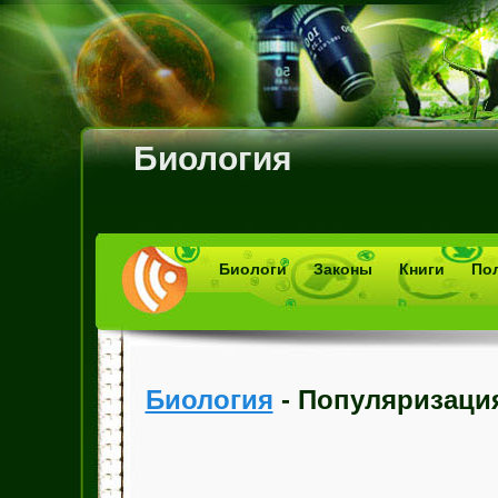
Биология
Биологи
Законы
Книги
По
Биология
- Популяризаци