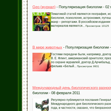
Geo (журнал)
- Популяризация биологии - 02 
Тематикой статей являются география, ис
биология, психология, астрономия, путе
жанр – репортажи. В российском издании
материалов являются...
Просмотров: 10125
В мире животных
- Популяризация биологии -
Гостями передачи были, например, доктор
В. Е. Флинт, американский орнитолог, пр
по охране журавлей, доктор Д.Арчибальд,
фильма «Белый...
Просмотров: 9931
Международный день биологического разноо
биологии - 08 февраля 2011
Регулярно публикуются послания Генерал
Международного дня биологического разн
года, в частности, сказано, что биоразно